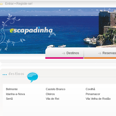
Entrar
•
Registe-se!
Destinos
Reservas
Belmonte
Castelo Branco
Covilhã
Idanha-a-Nova
Oleiros
Penamacor
Sertã
Vila de Rei
Vila Velha de Rodão