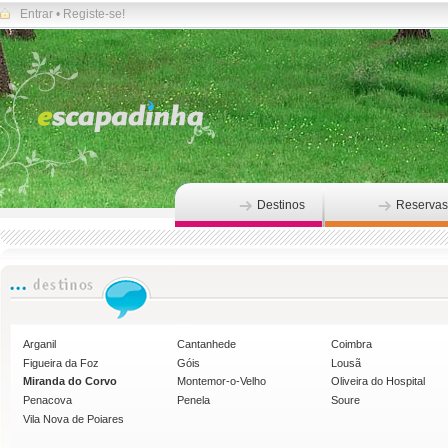
Entrar
•
Registe-se!
Destinos
Reservas
Arganil
Cantanhede
Coimbra
Figueira da Foz
Góis
Lousã
Miranda do Corvo
Montemor-o-Velho
Oliveira do Hospital
Penacova
Penela
Soure
Vila Nova de Poiares