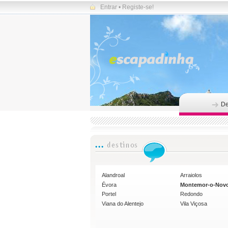
Entrar
•
Registe-se!
De
Alandroal
Arraiolos
Évora
Montemor-o-Nov
Portel
Redondo
Viana do Alentejo
Vila Viçosa