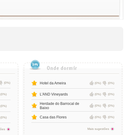
(0%)
Hotel da Ameira
(0%)
(0%)
L'AND Vineyards
(0%)
(0%)
(0%)
Herdade do Barrocal de
(0%)
(0%)
(0%)
Baixo
Casa das Flores
(0%)
(0%)
(0%)
Mais sugestões
tões