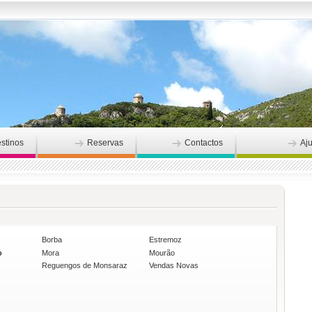
stinos
Reservas
Contactos
Aj
Borba
Estremoz
o
Mora
Mourão
Reguengos de Monsaraz
Vendas Novas