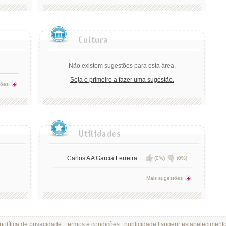
Não existem sugestões para esta área.
Seja o primeiro a fazer uma sugestão.
tões
Carlos A A Garcia Ferreira
(0%)
(0%)
.
Mais sugestões
política de privacidade
|
termos e condições
|
publicidade
|
sugerir estabeleciment