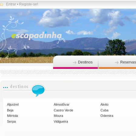
Entrar
•
Registe-se!
Destinos
Reservas
Aljustrel
Almodôvar
Alvito
Beja
Castro Verde
Cuba
Mértola
Moura
Odemira
Serpa
Vidigueira