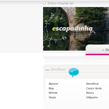
Entrar
•
Registe-se!
De
Aljustrel
Almodôvar
Beja
Castro Verde
Mértola
Moura
Serpa
Vidigueira