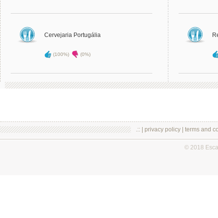
Cervejaria Portugália
Re
(100%)
(0%)
.:: |
privacy policy
|
terms and co
© 2018 Esc