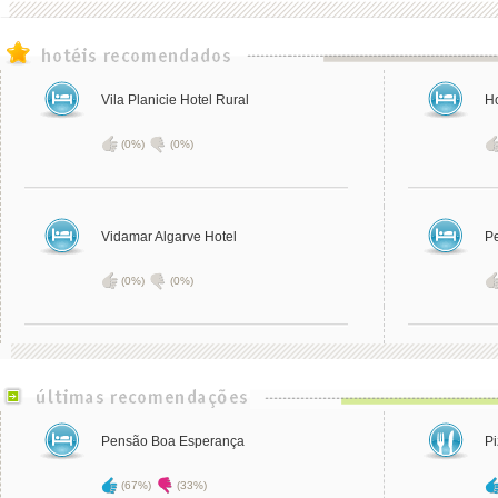
Vila Planicie Hotel Rural
Ho
(0%)
(0%)
Vidamar Algarve Hotel
P
(0%)
(0%)
Pensão Boa Esperança
Pi
(67%)
(33%)