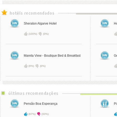
Sheraton Algarve Hotel
Ho
(100%)
(0%)
Mareta View - Boutique Bed & Breakfast
G
(0%)
(0%)
Pensão Boa Esperança
Pi
(67%)
(33%)