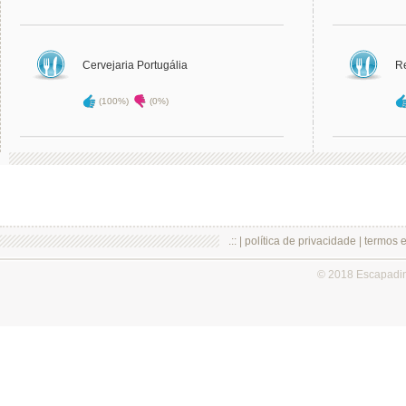
Cervejaria Portugália
Re
(100%)
(0%)
.:: |
política de privacidade
|
termos 
© 2018 Escapadi